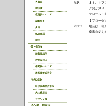
鼻出血
症状
ます。ネフ
ク質が減り
肺水腫
テロール・
横隔膜ヘルニア
ネフローゼ
副鼻腔炎
治療法
場合は、利
鼻炎
窒素血症を
気管虚脱
肺炎
骨と関節
膝蓋骨脱臼
股関節脱臼
椎間板ヘルニア
股関節形成異常
内分泌系
甲状腺機能低下症
犬の糖尿病
アジソン病
消化器，肝臓病