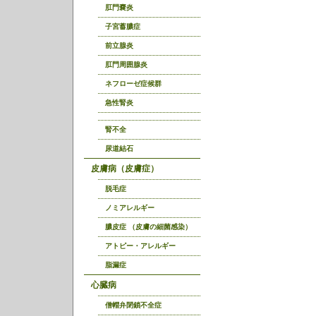
肛門嚢炎
子宮蓄膿症
前立腺炎
肛門周囲腺炎
ネフローゼ症候群
急性腎炎
腎不全
尿道結石
皮膚病（皮膚症）
脱毛症
ノミアレルギー
膿皮症 （皮膚の細菌感染）
アトピー・アレルギー
脂漏症
心臓病
僧帽弁閉鎖不全症