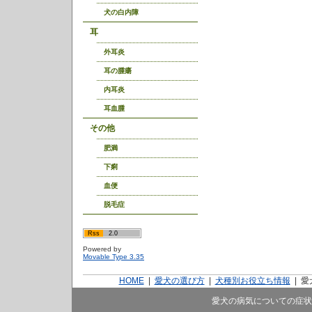
犬の白内障
耳
外耳炎
耳の腫瘍
内耳炎
耳血腫
その他
肥満
下痢
血便
脱毛症
Rss
2.0
Powered by
Movable Type 3.35
HOME
|
愛犬の選び方
|
犬種別お役立ち情報
|
愛
愛犬の病気についての症状