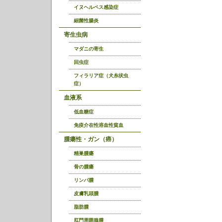
イヌヘルペス感染症
細菌性腸炎
寄生虫病
マダニの寄生
回虫症
フィラリア症（犬糸状虫
症）
血液系
低血糖症
免疫介在性溶血性貧血
腫瘍性・ガン（癌）
精巣腫瘍
骨の腫瘍
リンパ腫
皮膚乳頭腫
脂肪腫
肛門周囲腺腫