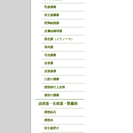
乳腺腫瘍
前立腺膿瘍
肥満細胞腫
皮膚組織球腫
黒色腫（メラノーマ）
骨肉腫
毛包腫瘍
血管腫
皮脂腺腫
口腔の腫瘍
膀胱移行上皮癌
腹部の腫瘍
泌尿器・生殖器・腎臓病
膀胱結石
膀胱炎
前立腺肥大