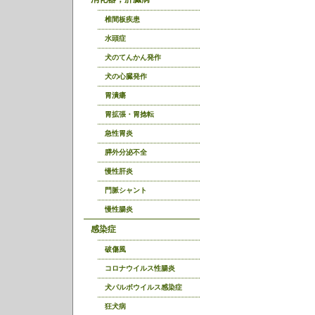
椎間板疾患
水頭症
犬のてんかん発作
犬の心臓発作
胃潰瘍
胃拡張・胃捻転
急性胃炎
膵外分泌不全
慢性肝炎
門脈シャント
慢性腸炎
感染症
破傷風
コロナウイルス性腸炎
犬パルボウイルス感染症
狂犬病