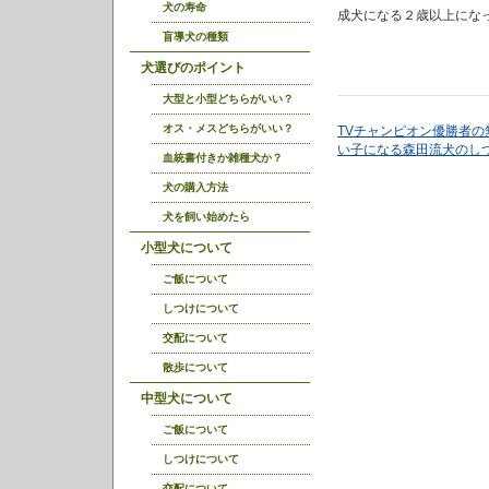
犬の寿命
成犬になる２歳以上にな
盲導犬の種類
犬選びのポイント
大型と小型どちらがいい？
オス・メスどちらがいい？
TVチャンピオン優勝者
い子になる森田流犬のし
血統書付きか雑種犬か？
犬の購入方法
犬を飼い始めたら
小型犬について
ご飯について
しつけについて
交配について
散歩について
中型犬について
ご飯について
しつけについて
交配について