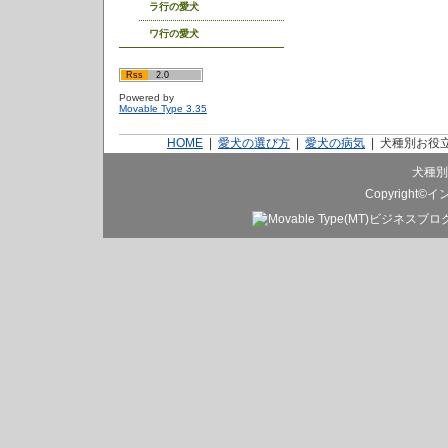
ラ行の愛犬
ワ行の愛犬
Rss
2.0
Powered by
Movable Type 3.35
HOME
|
愛犬の選び方
|
愛犬の病気
|
犬種別お役
犬種別
Copyright©
イ