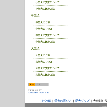
小型犬の交配について
小型犬の散歩方法
中型犬
中型犬のご飯
中型犬のしつけ
中型犬の交配について
中型犬の散歩方法
大型犬
大型犬のご飯
大型犬のしつけ
大型犬の交配について
大型犬の散歩方法
Rss
2.0
Powered by
Movable Type 3.35
HOME
|
愛犬の選び方
|
愛犬グッズ
|
犬種別お