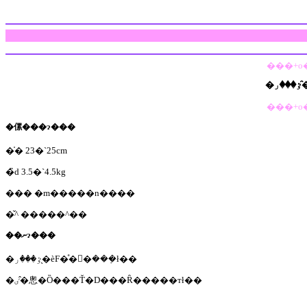
�傫���ɂ���
�̍� 23�`25cm
�̏d 3.5�`4.5kg
��� �m�����n����
�̌^ �����^��
��ނɂ���
�ٷ���ر�̖ѐF�ͤ��ٰ���݂ł��
�ٸ�̂悤�Ȍ���Ť�D���Ȓ�����тł��