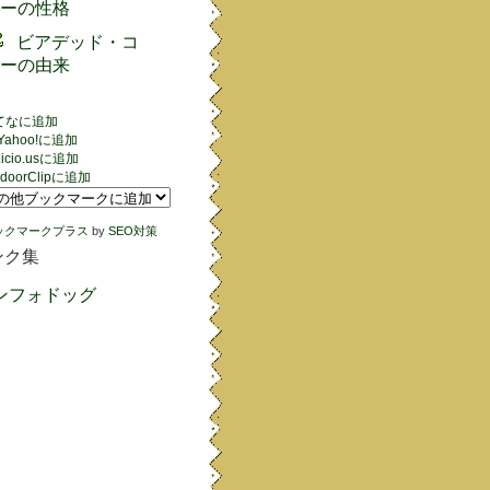
ーの性格
ビアデッド・コ
ーの由来
てなに追加
Yahoo!に追加
.icio.usに追加
edoorClipに追加
ックマークプラス
by
SEO対策
ンク集
ンフォドッグ