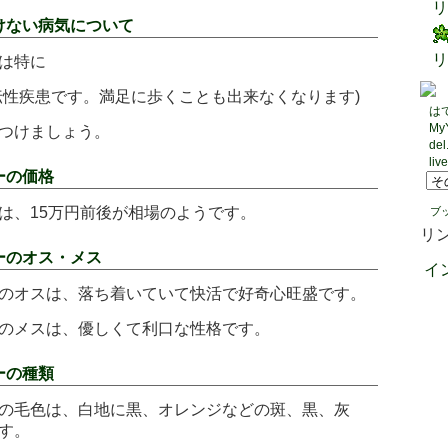
リ
けない病気について
リ
は特に
伝性疾患です。満足に歩くことも出来なくなります)
は
My
つけましょう。
del
liv
ーの価格
は、15万円前後が相場のようです。
ブ
リ
ーのオス・メス
イ
のオスは、落ち着いていて快活で好奇心旺盛です。
のメスは、優しくて利口な性格です。
ーの種類
の毛色は、白地に黒、オレンジなどの斑、黒、灰
す。