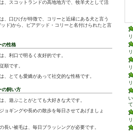
は、スコットランドの高地地方で、牧羊犬として活
は、口ひげが特徴で、コリーと近縁にある犬と言う
デッド)から、ビアデッド・コリーと名付けられたと言
リ
ーの性格
リ
は、利口で明るく友好的です。
従順です。
リ
は、とても愛嬌があって社交的な性格です。
リ
ーの飼い方
い
は、遊ぶことがとても大好きな犬です。
て
ジョギングや長めの散歩を毎日させてあげましょ
リ
の長い被毛は、毎日ブラッシングが必要です。